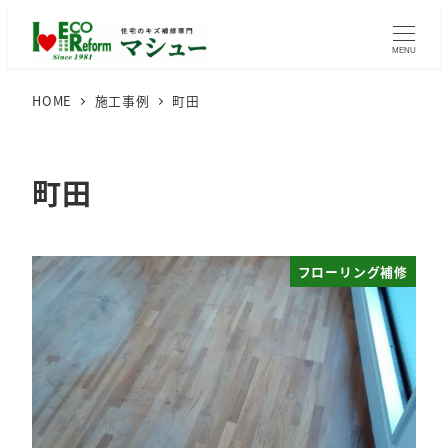
メ
イ
MENU
ン
HOME
施工事例
町田
コ
ン
テ
町田
ン
ツ
へ
移
フローリング補修
動