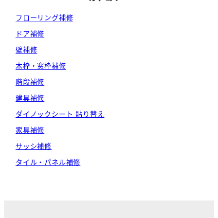
の
フローリング補修
ペ
ドア補修
ー
壁補修
ジ
木枠・窓枠補修
送
階段補修
建具補修
り
ダイノックシート 貼り替え
家具補修
サッシ補修
タイル・パネル補修