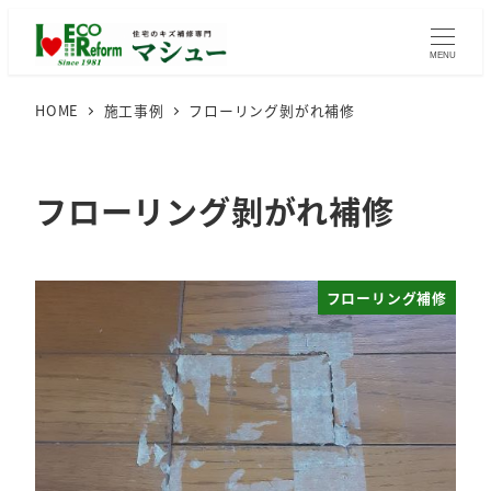
メ
イ
MENU
ン
HOME
施工事例
フローリング剝がれ補修
コ
ン
テ
フローリング剝がれ補修
ン
ツ
へ
移
フローリング補修
動