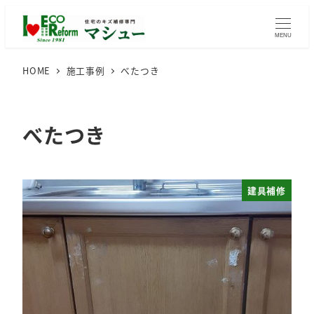
メ
イ
MENU
ン
HOME
施工事例
べたつき
コ
ン
テ
べたつき
ン
ツ
へ
移
建具補修
動