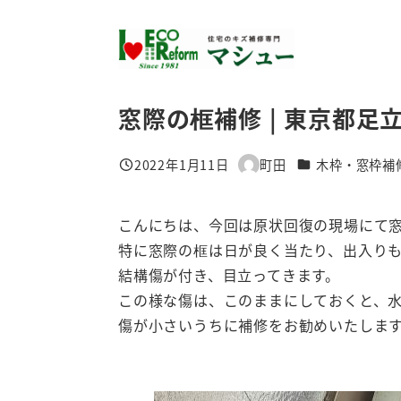
メ
イ
ン
コ
窓際の框補修 | 東京都足
ン
テ
カテゴリー
2022年1月11日
町田
木枠・窓枠補
ン
投稿日
著
ツ
者
へ
こんにちは、今回は原状回復の現場にて
移
特に窓際の框は日が良く当たり、出入り
動
結構傷が付き、目立ってきます。
この様な傷は、このままにしておくと、
傷が小さいうちに補修をお勧めいたしま