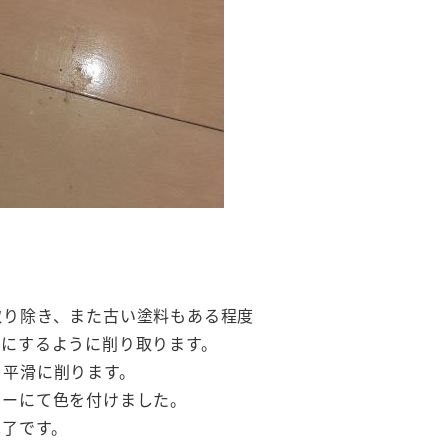
取り除き、また古い塗料もある程度
かにするように削り取ります。
、平滑に削ります。
レーにて色を付けました。
完了です。