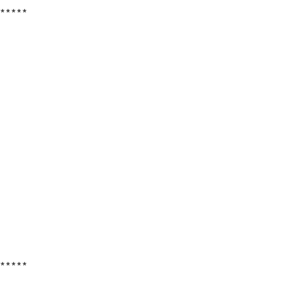
******
******