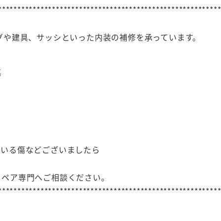
*********************************************************
グや建具、サッシといった内装の補修を承っています。
傷
ている傷などございましたら
リペア専門へご相談ください。
*********************************************************