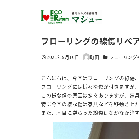
メ
イ
ン
コ
フローリングの線傷リペア 
ン
テ
カテゴリー
2021年9月16日
町田
フローリング
ン
投稿日
著
ツ
者
へ
こんにちは、今回はフローリングの線傷
移
フローリングには様々な傷が付きますが
動
この様な傷の原因は多々ありますが、家
特に今回の様な傷は家具などを移動させ
また、木目に逆らった線傷はなかなか消