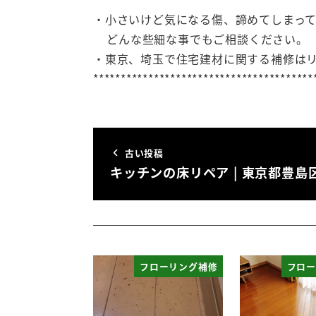
・小さいけど気になる傷、諦めてしまっ
どんな些細な事でもご相談ください。
・東京、埼玉で住宅建材に関する補修は
****************************************
古い投稿
キッチンの床リペア | 東京都豊島
フローリング補修
フロー